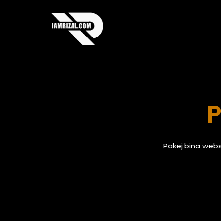
Skip
to
content
P
Pakej bina web