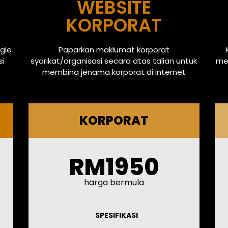
WEBSITE
KORPORAT
gle
Paparkan maklumat korporat
si
syarikat/organisasi secara atas talian untuk
men
membina jenama korporat di internet
KORPORAT
RM1950
harga bermula
SPESIFIKASI