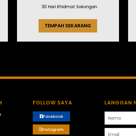
30 Hari Khidmat Sokongan
TEMPAH SEKARANG
H
FOLLOW SAYA
LANGGAN 
Nama
e
Facebook
Instagram
Email